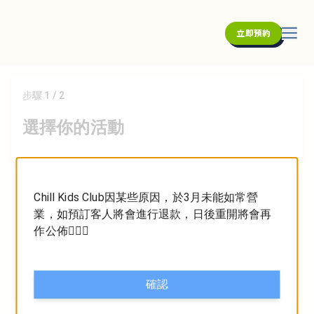
立即預約
步驟 1 / 2
選擇你的活動
購物車
Chill Kids Club因某些原因，於3月未能如常營
業，如預訂客人將會進行退款，日後重開將會再
作公佈🙇🏻‍♂️
小計
免費
折扣
$0.00
合計
免費
確認